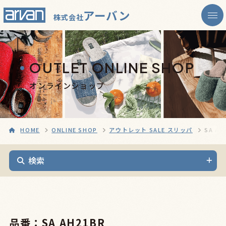
アーバン
株式会社
OUTLET ONLINE SHOP
オンラインショップ
HOME
ONLINE SHOP
アウトレット SALE スリッパ
SA AH
検索
品番：SA AH21BR