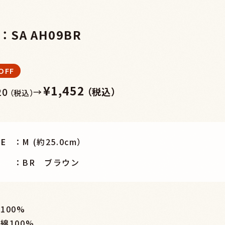
：SA AH09BR
OFF
¥1,452
20
（税込）
→
（税込）
ZE
M (約25.0cm）
BR ブラウン
100%
綿100%