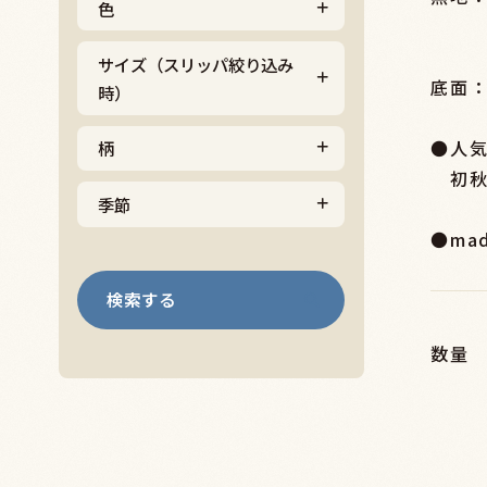
色
サイズ（スリッパ絞り込み
底面：
時）
●人
柄
初秋
季節
●mad
検索する
数量