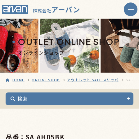
アーバン
株式会社
OUTLET ONLINE SHOP
オンラインショップ
HOME
ONLINE SHOP
アウトレット SALE スリッパ
SA AH
検索
品番：SA AH05BK