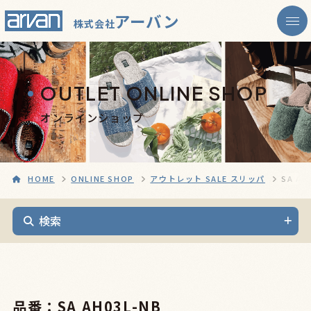
アーバン
株式会社
OUTLET ONLINE SHOP
オンラインショップ
HOME
ONLINE SHOP
アウトレット SALE スリッパ
SA AH
検索
品番：SA AH03L-NB